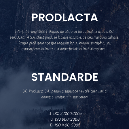
PRODLACTA
Înființată în anul 1900 în Brașov de către un întreprinzător danez, S.C.
PRODLACTA S.A. oferă produse lactate naturale, de cea mai bună calitate.
Printre produsele noastre regăsim lapte, iaurturi, smântână, unt,
mascarpone, brânzeturi și deserturi din brânză și cașcaval.
STANDARDE
S.C.
ProdLacta
S.A.
, pentru a satisface nevoile clientului,
a
adoptat
următoarele standarde
:
ISO 22000:2005
ISO 9001:2008
ISO 14001:2005